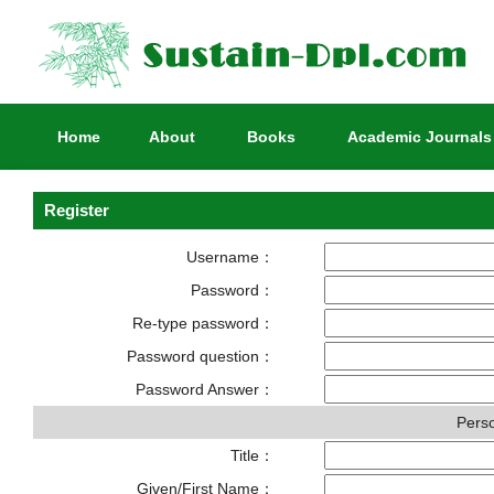
Home
About
Books
Academic Journals
Register
Username：
Password：
Re-type password：
Password question：
Password Answer：
Perso
Title：
Given/First Name：