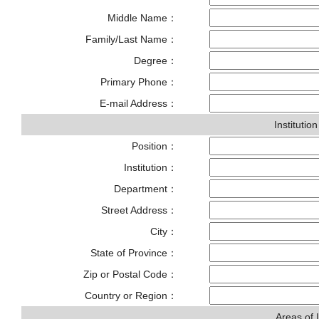
Middle Name：
Family/Last Name：
Degree：
Primary Phone：
E-mail Address：
Institutio
Position：
Institution：
Department：
Street Address：
City：
State of Province：
Zip or Postal Code：
Country or Region：
Areas of 